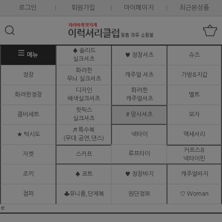
로그인
회원가입
마이페이지
최근본상품
♠ 솔리드
메뉴
♥ 정장셔츠
슈즈
실크셔츠
화려한
정장
캐주얼 셔츠
가방&지갑
무늬 실크셔츠
디자인
화려한
화려한정장
벨트
배색실크셔츠
캐주얼셔츠
핫픽스
콤비세트
# 망사셔츠
모자
실크셔츠
♬ 특수복
★ 턱시도
넥타이
액세서리
(무대.공연,댄스)
커프스&
루프타이
자켓
스카프
넥타이핀
조끼
♠ 코트
♥ 정장바지
캐주얼바지
점퍼
♣유니폼,단체복
원단정보
♡ Woman
ㅌ