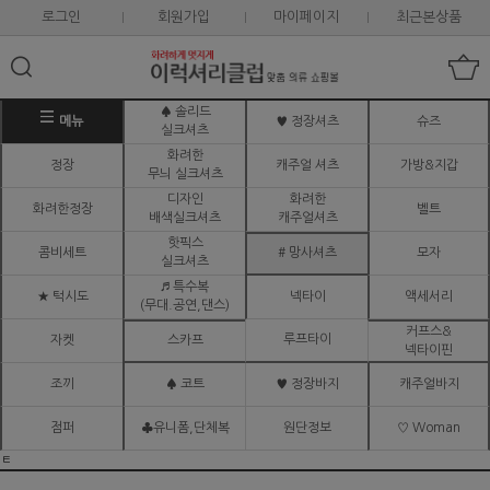
로그인
회원가입
마이페이지
최근본상품
♠ 솔리드
메뉴
♥ 정장셔츠
슈즈
실크셔츠
화려한
정장
캐주얼 셔츠
가방&지갑
무늬 실크셔츠
디자인
화려한
화려한정장
벨트
배색실크셔츠
캐주얼셔츠
핫픽스
콤비세트
# 망사셔츠
모자
실크셔츠
♬ 특수복
★ 턱시도
넥타이
액세서리
(무대.공연,댄스)
커프스&
루프타이
자켓
스카프
넥타이핀
조끼
♠ 코트
♥ 정장바지
캐주얼바지
점퍼
♣유니폼,단체복
원단정보
♡ Woman
ㅌ