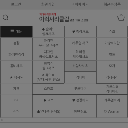
로그인
회원가입
마이페이지
최근본상품
♠ 솔리드
메뉴
♥ 정장셔츠
슈즈
실크셔츠
화려한
정장
캐주얼 셔츠
가방&지갑
무늬 실크셔츠
디자인
화려한
화려한정장
벨트
배색실크셔츠
캐주얼셔츠
핫픽스
콤비세트
# 망사셔츠
모자
실크셔츠
♬ 특수복
★ 턱시도
넥타이
액세서리
(무대.공연,댄스)
커프스&
루프타이
자켓
스카프
넥타이핀
조끼
♠ 코트
♥ 정장바지
캐주얼바지
점퍼
♣유니폼,단체복
원단정보
♡ Woman
ㅌ