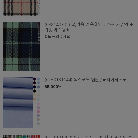
(CPX140301) 봄,가을,겨울용체크 스판 캐쥬얼 ★
자켓,바지용★
별도 문의 주세요.
(CTEX131144) 옥스포드 원단 /★와이셔츠★
58,000원
(CTEX131003) 빅체크무늬_노바체크 고급 면 스