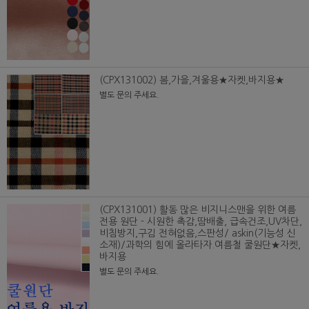
(CPX131002) 봄,가을,겨울용★자켓,바지용★
별도 문의 주세요.
(CPX131001) 활동 많은 비지니스맨을 위한 여름
전용 원단 - 시원한 촉감,땀배출, 급속건조,UV차단,
비침방지,구김 전혀없음,스판성/ askin(기능성 신
소재)/과학의 힘에 올라타자.여름철 쿨원단★자켓,
바지용
별도 문의 주세요.