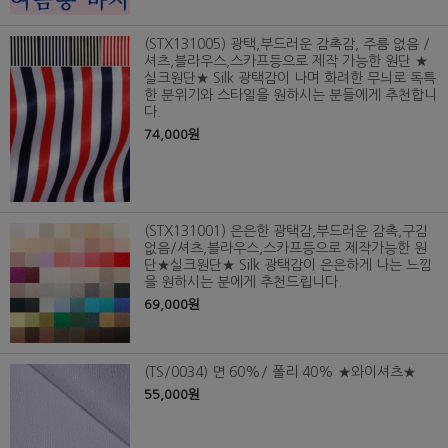
(STX131005) 광택,부드러운 감촉감, 주름 없음 /
셔츠,블라우스,스카프등으로 제작 가능한 원단 ★
실크원단★ Silk 광택감이 나며 화려한 무늬로 독특
한 분위기와 스타일을 원하시는 분들에게 추천합니
다.
74,000원
(STX131001) 은은한 광택감,부드러운 감촉,구김
없음/셔츠,블라우스,스카프등으로 제작가능한 원
단★실크원단★ Silk 광택감이 은은하게 나는 느낌
을 원하시는 분에게 추천드립니다.
69,000원
(TS/0034) 면 60%/ 폴리 40% ★와이셔츠★
55,000원