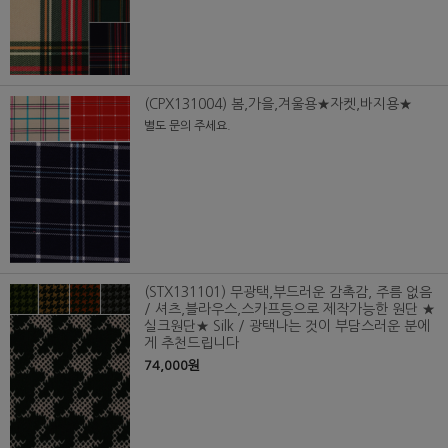
(CPX131004) 봄,가을,겨울용★자켓,바지용★
별도 문의 주세요.
(STX131101) 무광택,부드러운 감촉감, 주름 없음
/ 셔츠,블라우스,스카프등으로 제작가능한 원단 ★
실크원단★ Silk / 광택나는 것이 부담스러운 분에
게 추천드립니다
74,000원