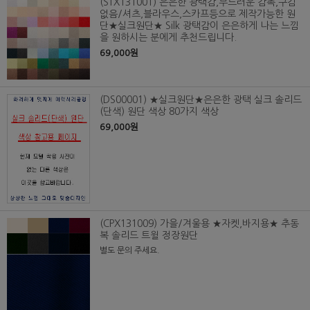
(STX131001) 은은한 광택감,부드러운 감촉,구김
없음/셔츠,블라우스,스카프등으로 제작가능한 원
단★실크원단★ Silk 광택감이 은은하게 나는 느낌
을 원하시는 분에게 추천드립니다.
69,000원
(DS00001) ★실크원단★은은한 광택 실크 솔리드
(단색) 원단 색상 80가지 색상
69,000원
(CPX131009) 가을/겨울용 ★자켓,바지용★ 추동
복 솔리드 트윌 정장원단
별도 문의 주세요.