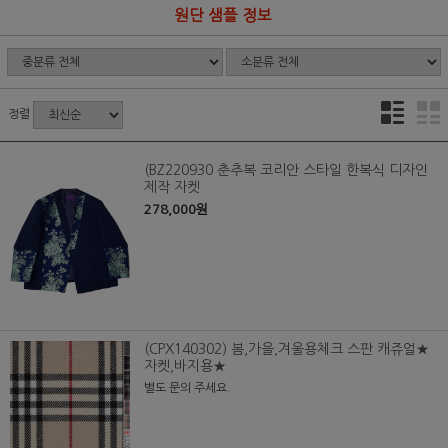
원단 샘플 정보
정렬
(BZ220930 춘추복 코리안 스타일 한복식 디자인
제작 자켓
278,000원
(CPX140302) 봄,가을,겨울용체크 스판 캐쥬얼★
자켓,바지용★
별도 문의 주세요.