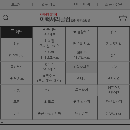
로그인
회원가입
마이페이지
최근본상품
♠ 솔리드
메뉴
♥ 정장셔츠
슈즈
실크셔츠
화려한
정장
캐주얼 셔츠
가방&지갑
무늬 실크셔츠
디자인
화려한
화려한정장
벨트
배색실크셔츠
캐주얼셔츠
핫픽스
콤비세트
# 망사셔츠
모자
실크셔츠
♬ 특수복
★ 턱시도
넥타이
액세서리
(무대.공연,댄스)
커프스&
루프타이
자켓
스카프
넥타이핀
조끼
♠ 코트
♥ 정장바지
캐주얼바지
점퍼
♣유니폼,단체복
원단정보
♡ Woman
ㅌ