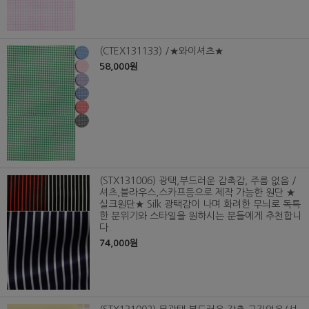
(CTEX131133) /★와이셔츠★
58,000원
(STX131006) 광택,부드러운 감촉감, 주름 없음 /
셔츠,블라우스,스카프등으로 제작 가능한 원단 ★
실크원단★ Silk 광택감이 나며 화려한 무늬로 독특
한 분위기와 스타일을 원하시는 분들에게 추천합니
다.
74,000원