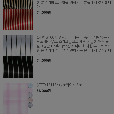
한 분위기와 스타일을 원하시는 분들에게 추천합니
다.
74,000원
(STX131007) 광택,부드러운 감촉감, 주름 없음 /
셔츠,블라우스,스카프등으로 제작 가능한 원단 ★
실크원단★ Silk 광택감이 나며 화려한 무늬로 독특
한 분위기와 스타일을 원하시는 분들에게 추천합니
다.
74,000원
(CTEX131134) /★와이셔츠★
58,000원