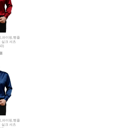
리밍,파이핑,삥줄
 실크 셔츠
50)
0원
리밍,파이핑,삥줄
 실크 셔츠