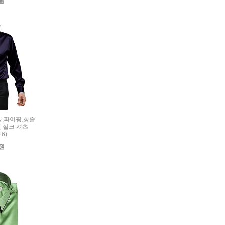
0원
리밍,파이핑,삥줄
 실크 셔츠
16)
0원