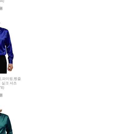
84)
0원
리밍,파이핑,삥줄
 실크 셔츠
78)
0원