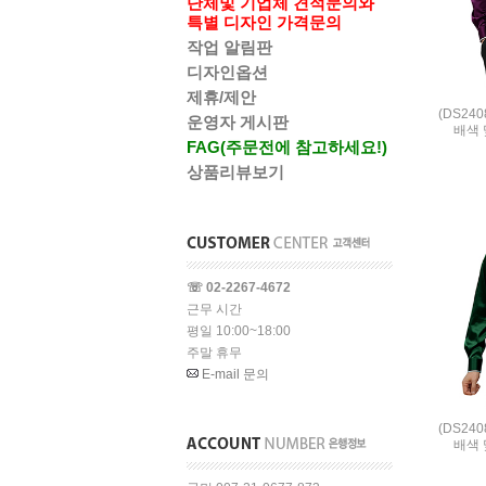
단체및 기업체 견적문의와
특별 디자인 가격문의
작업 알림판
디자인옵션
제휴/제안
(DS24
운영자 게시판
배색 
FAG(주문전에 참고하세요!)
상품리뷰보기
☏ 02-2267-4672
근무 시간
평일 10:00~18:00
주말 휴무
E-mail 문의
(DS24
배색 