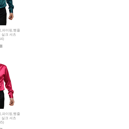
리밍,파이핑,삥줄
 실크 셔츠
64)
0원
리밍,파이핑,삥줄
 실크 셔츠
45)