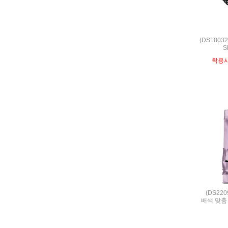
(DS1803
S
착용
(DS22
배색 맞춤 