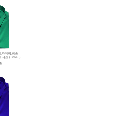
리밍,파이핑,삥줄
셔츠 (TP645)
0원