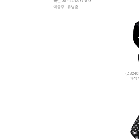
국민 007-21-0677-873
예금주 : 유병훈
(DS24
배색 