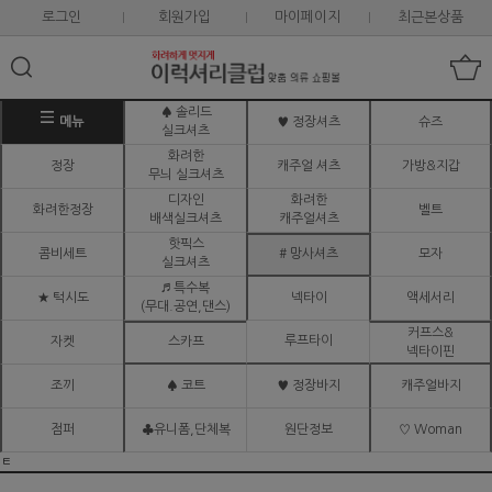
로그인
회원가입
마이페이지
최근본상품
♠ 솔리드
메뉴
♥ 정장셔츠
슈즈
실크셔츠
화려한
정장
캐주얼 셔츠
가방&지갑
무늬 실크셔츠
디자인
화려한
화려한정장
벨트
배색실크셔츠
캐주얼셔츠
핫픽스
콤비세트
# 망사셔츠
모자
실크셔츠
♬ 특수복
★ 턱시도
넥타이
액세서리
(무대.공연,댄스)
커프스&
루프타이
자켓
스카프
넥타이핀
조끼
♠ 코트
♥ 정장바지
캐주얼바지
점퍼
♣유니폼,단체복
원단정보
♡ Woman
ㅌ