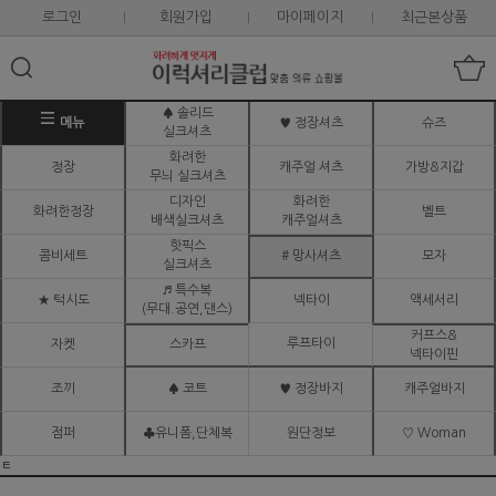
로그인
회원가입
마이페이지
최근본상품
♠ 솔리드
메뉴
♥ 정장셔츠
슈즈
실크셔츠
화려한
정장
캐주얼 셔츠
가방&지갑
무늬 실크셔츠
디자인
화려한
화려한정장
벨트
배색실크셔츠
캐주얼셔츠
핫픽스
콤비세트
# 망사셔츠
모자
실크셔츠
♬ 특수복
★ 턱시도
넥타이
액세서리
(무대.공연,댄스)
커프스&
루프타이
자켓
스카프
넥타이핀
조끼
♠ 코트
♥ 정장바지
캐주얼바지
점퍼
♣유니폼,단체복
원단정보
♡ Woman
ㅌ