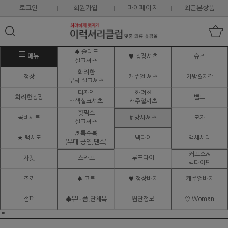
로그인
회원가입
마이페이지
최근본상품
♠ 솔리드
메뉴
♥ 정장셔츠
슈즈
실크셔츠
화려한
정장
캐주얼 셔츠
가방&지갑
무늬 실크셔츠
디자인
화려한
화려한정장
벨트
배색실크셔츠
캐주얼셔츠
핫픽스
콤비세트
# 망사셔츠
모자
실크셔츠
♬ 특수복
★ 턱시도
넥타이
액세서리
(무대.공연,댄스)
커프스&
루프타이
자켓
스카프
넥타이핀
조끼
♠ 코트
♥ 정장바지
캐주얼바지
점퍼
♣유니폼,단체복
원단정보
♡ Woman
ㅌ