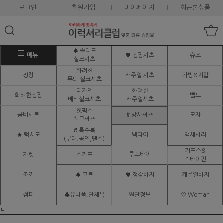
로그인
회원가입
마이페이지
최근본상품
♠ 솔리드
메뉴
♥ 정장셔츠
슈즈
실크셔츠
화려한
정장
캐주얼 셔츠
가방&지갑
무늬 실크셔츠
디자인
화려한
화려한정장
벨트
배색실크셔츠
캐주얼셔츠
핫픽스
콤비세트
# 망사셔츠
모자
실크셔츠
♬ 특수복
★ 턱시도
넥타이
액세서리
(무대.공연,댄스)
커프스&
루프타이
자켓
스카프
넥타이핀
조끼
♠ 코트
♥ 정장바지
캐주얼바지
점퍼
♣유니폼,단체복
원단정보
♡ Woman
ㅌ