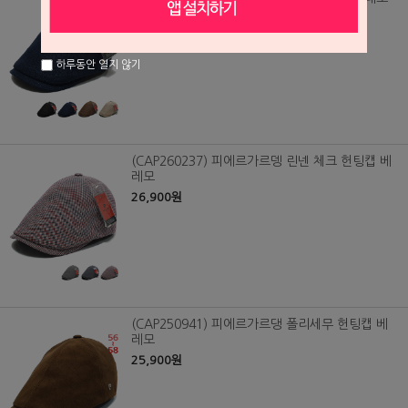
26,900원
하루동안 열지 않기
(CAP260237) 피에르가르뎅 린넨 체크 헌팅캡 베
레모
26,900원
(CAP250941) 피에르가르댕 폴리세무 헌팅캡 베
레모
25,900원