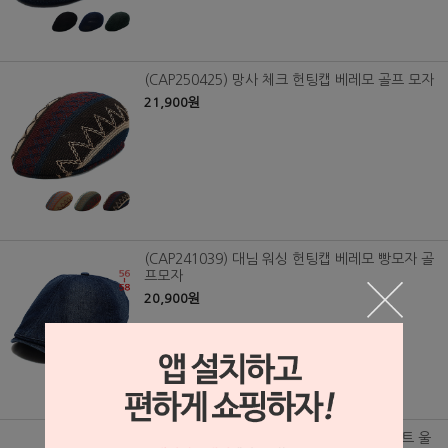
(CAP250425) 망사 체크 헌팅캡 베레모 골프 모자
21,900원
(CAP241039) 대님 워싱 헌팅캡 베레모 빵모자 골
프모자
20,900원
(CAP241037) 이럭셔리클럽 100% 양모 펠트 울