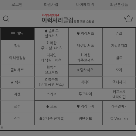
로그인
회원가입
마이페이지
최근본상품
♠ 솔리드
메뉴
♥ 정장셔츠
슈즈
실크셔츠
화려한
정장
캐주얼 셔츠
가방&지갑
무늬 실크셔츠
디자인
화려한
화려한정장
벨트
배색실크셔츠
캐주얼셔츠
핫픽스
콤비세트
# 망사셔츠
모자
실크셔츠
♬ 특수복
★ 턱시도
넥타이
액세서리
(무대.공연,댄스)
커프스&
루프타이
자켓
스카프
넥타이핀
조끼
♠ 코트
♥ 정장바지
캐주얼바지
점퍼
♣유니폼,단체복
원단정보
♡ Woman
ㅌ