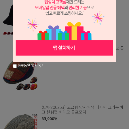
숏챙모자 무지 승마 모자
32,900원
(CAP200227) 컬러패치 프린트 헌팅캡 베레모 골
프모자
22,900원
하루동안 열지 않기
(CAP200253) 고급형 망사배색 디자인 크라운 체
크 헌팅캡 베레모 골프모자
33,900원