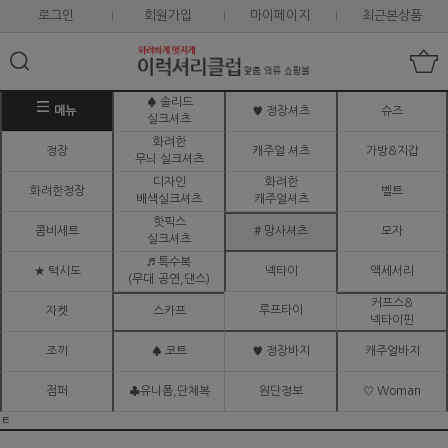
로그인
회원가입
마이페이지
최근본상품
♠ 솔리드
메뉴
♥ 정장셔츠
슈즈
실크셔츠
화려한
정장
캐주얼 셔츠
가방&지갑
무늬 실크셔츠
디자인
화려한
화려한정장
벨트
배색실크셔츠
캐주얼셔츠
핫픽스
콤비세트
# 망사셔츠
모자
실크셔츠
♬ 특수복
★ 턱시도
넥타이
액세서리
(무대.공연,댄스)
커프스&
루프타이
자켓
스카프
넥타이핀
조끼
♠ 코트
♥ 정장바지
캐주얼바지
점퍼
♣유니폼,단체복
원단정보
♡ Woman
ㅌ