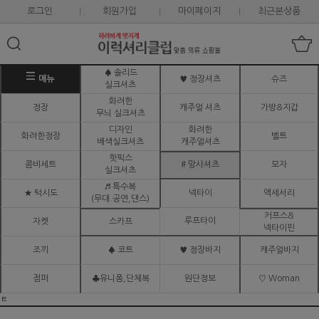
로그인
회원가입
마이페이지
최근본상품
♠ 솔리드
메뉴
♥ 정장셔츠
슈즈
실크셔츠
화려한
정장
캐주얼 셔츠
가방&지갑
무늬 실크셔츠
디자인
화려한
화려한정장
벨트
배색실크셔츠
캐주얼셔츠
핫픽스
콤비세트
# 망사셔츠
모자
실크셔츠
♬ 특수복
★ 턱시도
넥타이
액세서리
(무대.공연,댄스)
커프스&
루프타이
자켓
스카프
넥타이핀
조끼
♠ 코트
♥ 정장바지
캐주얼바지
점퍼
♣유니폼,단체복
원단정보
♡ Woman
ㅌ