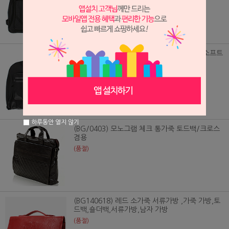
(BG/0163) 출장갈때나 여행갈때 정장가방 소프트
38,000원
하루동안 열지 않기
(BG/0403) 모노그램 체크 통가죽 토드백/크로스
겸용
(품절)
(BG140618) 레드 소가죽 서류가방 ,가죽 가방,토
드백,숄더백,서류가방,남자 가방
(품절)