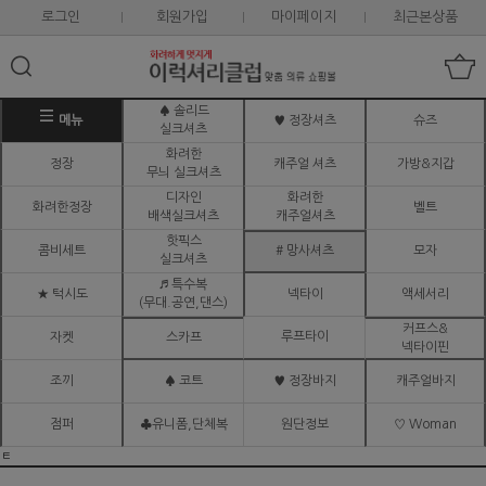
로그인
회원가입
마이페이지
최근본상품
♠ 솔리드
메뉴
♥ 정장셔츠
슈즈
실크셔츠
화려한
정장
캐주얼 셔츠
가방&지갑
무늬 실크셔츠
디자인
화려한
화려한정장
벨트
배색실크셔츠
캐주얼셔츠
핫픽스
콤비세트
# 망사셔츠
모자
실크셔츠
♬ 특수복
★ 턱시도
넥타이
액세서리
(무대.공연,댄스)
커프스&
루프타이
자켓
스카프
넥타이핀
조끼
♠ 코트
♥ 정장바지
캐주얼바지
점퍼
♣유니폼,단체복
원단정보
♡ Woman
ㅌ