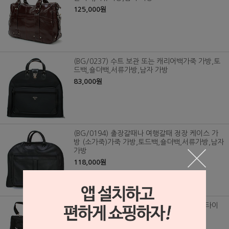
125,000원
(BG/0237) 수트 보관 또는 캐리어백가죽 가방,토
드백,숄더백,서류가방,남자 가방
83,000원
(BG/0194) 출장갈때나 여행갈때 정장 케이스 가
방 (소가죽)가죽 가방,토드백,숄더백,서류가방,남자
가방
118,000원
(BG/0164) 출장갈때나 여행갈때 정장,셔츠,타이
등을 보관하는 다용도 가방
63,000원