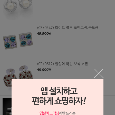
(CB/0547) 화이트 블루 포인트-백금도금
49,900원
(CB/0612) 알알이 박힌 보석 버튼
49,900원
(CB/0870) 천연 자개 막대기 커프스 버튼
(GHOON)
35,000원