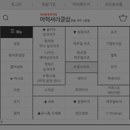
로그인
회원가입
마이페이지
최근본상품
♠ 솔리드
메뉴
♥ 정장셔츠
슈즈
실크셔츠
화려한
정장
캐주얼 셔츠
가방&지갑
무늬 실크셔츠
디자인
화려한
화려한정장
벨트
배색실크셔츠
캐주얼셔츠
핫픽스
콤비세트
# 망사셔츠
모자
실크셔츠
♬ 특수복
★ 턱시도
넥타이
액세서리
(무대.공연,댄스)
커프스&
루프타이
자켓
스카프
넥타이핀
조끼
♠ 코트
♥ 정장바지
캐주얼바지
점퍼
♣유니폼,단체복
원단정보
♡ Woman
ㅌ