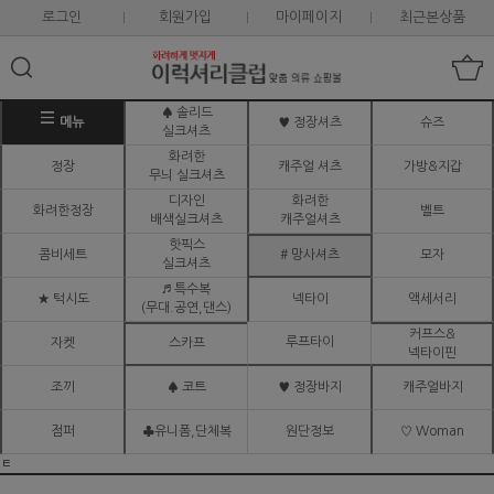
로그인
회원가입
마이페이지
최근본상품
♠ 솔리드
메뉴
♥ 정장셔츠
슈즈
실크셔츠
화려한
정장
캐주얼 셔츠
가방&지갑
무늬 실크셔츠
디자인
화려한
화려한정장
벨트
배색실크셔츠
캐주얼셔츠
핫픽스
콤비세트
# 망사셔츠
모자
실크셔츠
♬ 특수복
★ 턱시도
넥타이
액세서리
(무대.공연,댄스)
커프스&
루프타이
자켓
스카프
넥타이핀
조끼
♠ 코트
♥ 정장바지
캐주얼바지
점퍼
♣유니폼,단체복
원단정보
♡ Woman
ㅌ