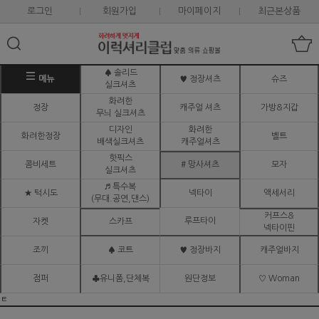
로그인
회원가입
마이페이지
최근본상품
♠ 솔리드
메뉴
♥ 정장셔츠
슈즈
실크셔츠
화려한
정장
캐주얼 셔츠
가방&지갑
무늬 실크셔츠
디자인
화려한
화려한정장
벨트
배색실크셔츠
캐주얼셔츠
핫픽스
콤비세트
# 망사셔츠
모자
실크셔츠
♬ 특수복
★ 턱시도
넥타이
액세서리
(무대.공연,댄스)
커프스&
루프타이
자켓
스카프
넥타이핀
조끼
♠ 코트
♥ 정장바지
캐주얼바지
점퍼
♣유니폼,단체복
원단정보
♡ Woman
ㅌ