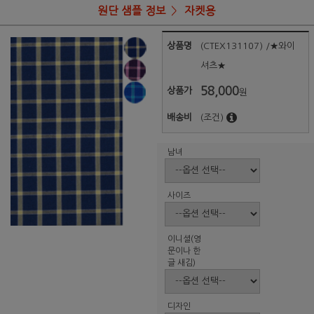
원단 샘플 정보
자켓용
상품명
(CTEX131107) /★와이
셔츠★
58,000
상품가
원
배송비
(조건)
남녀
사이즈
이니셜(영
문이나 한
글 새김)
디자인