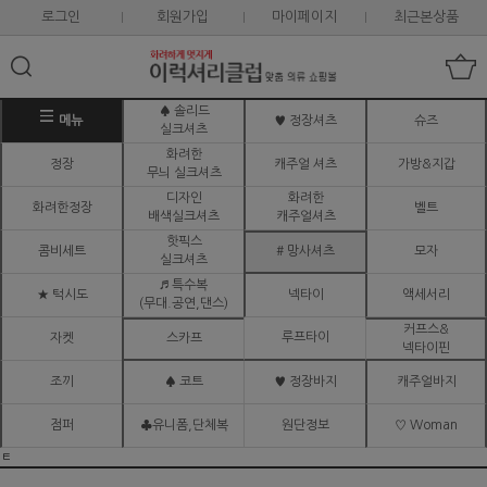
로그인
회원가입
마이페이지
최근본상품
♠ 솔리드
메뉴
♥ 정장셔츠
슈즈
실크셔츠
화려한
정장
캐주얼 셔츠
가방&지갑
무늬 실크셔츠
디자인
화려한
화려한정장
벨트
배색실크셔츠
캐주얼셔츠
핫픽스
콤비세트
# 망사셔츠
모자
실크셔츠
♬ 특수복
★ 턱시도
넥타이
액세서리
(무대.공연,댄스)
커프스&
루프타이
자켓
스카프
넥타이핀
조끼
♠ 코트
♥ 정장바지
캐주얼바지
점퍼
♣유니폼,단체복
원단정보
♡ Woman
ㅌ