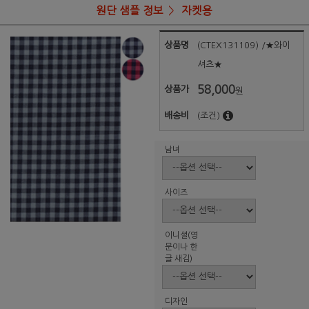
원단 샘플 정보
자켓용
상품명
(CTEX131109) /★와이
셔츠★
58,000
상품가
원
배송비
(조건)
남녀
사이즈
이니셜(영
문이나 한
글 새김)
디자인