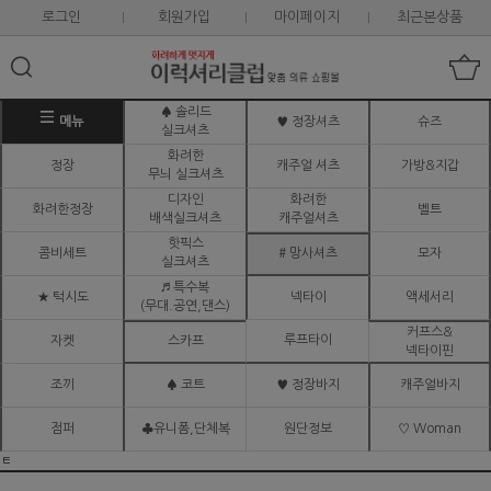
로그인
회원가입
마이페이지
최근본상품
♠ 솔리드
메뉴
♥ 정장셔츠
슈즈
실크셔츠
화려한
정장
캐주얼 셔츠
가방&지갑
무늬 실크셔츠
디자인
화려한
화려한정장
벨트
배색실크셔츠
캐주얼셔츠
핫픽스
콤비세트
# 망사셔츠
모자
실크셔츠
♬ 특수복
★ 턱시도
넥타이
액세서리
(무대.공연,댄스)
커프스&
루프타이
자켓
스카프
넥타이핀
조끼
♠ 코트
♥ 정장바지
캐주얼바지
점퍼
♣유니폼,단체복
원단정보
♡ Woman
ㅌ