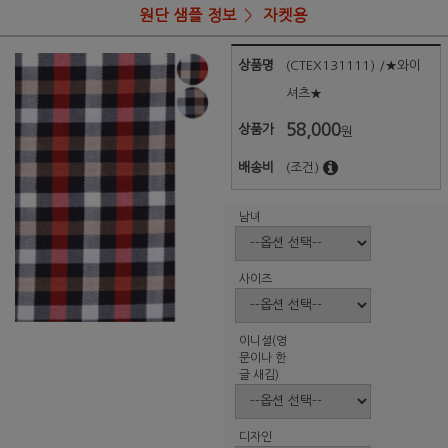
원단 샘플 정보
자켓용
상품명
(CTEX131111) /★와이
셔츠★
58,000
상품가
원
배송비
(조건)
남녀
사이즈
이니셜(영
문이나 한
글 새김)
디자인