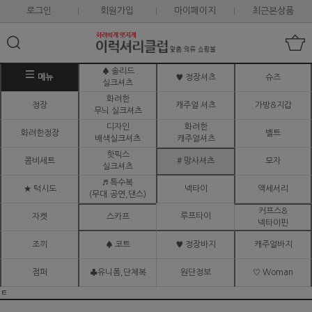
로그인
회원가입
마이페이지
최근본상품
♠ 솔리드
메뉴
♥ 정장셔츠
슈즈
실크셔츠
화려한
정장
캐주얼 셔츠
가방&지갑
무늬 실크셔츠
디자인
화려한
화려한정장
벨트
배색실크셔츠
캐주얼셔츠
핫픽스
콤비세트
# 망사셔츠
모자
실크셔츠
♬ 특수복
★ 턱시도
넥타이
액세서리
(무대.공연,댄스)
커프스&
루프타이
자켓
스카프
넥타이핀
조끼
♠ 코트
♥ 정장바지
캐주얼바지
점퍼
♣유니폼,단체복
원단정보
♡ Woman
ㅌ