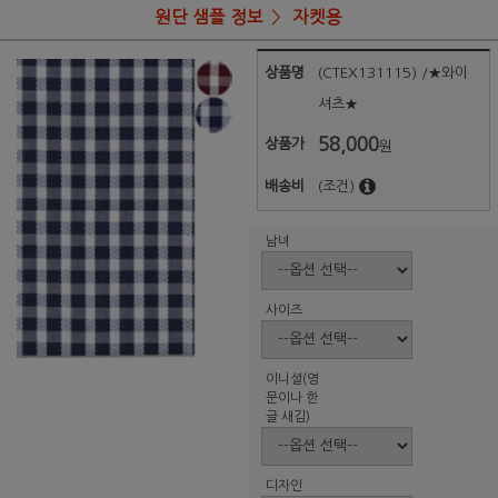
원단 샘플 정보
자켓용
상품명
(CTEX131115) /★와이
셔츠★
58,000
상품가
원
배송비
(조건)
남녀
사이즈
이니셜(영
문이나 한
글 새김)
디자인