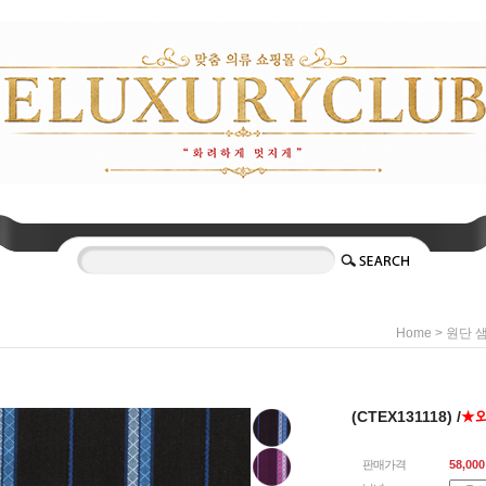
>
Home
원단 
(CTEX131118) /
★
판매가격
58,000