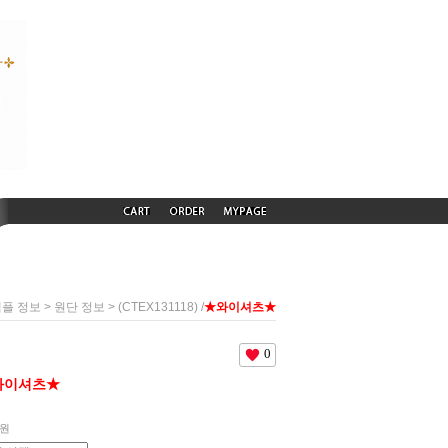
>
> (CTEX131118) /
★와이셔츠★
샘플 정보
원단 정보
0
와이셔츠★
원