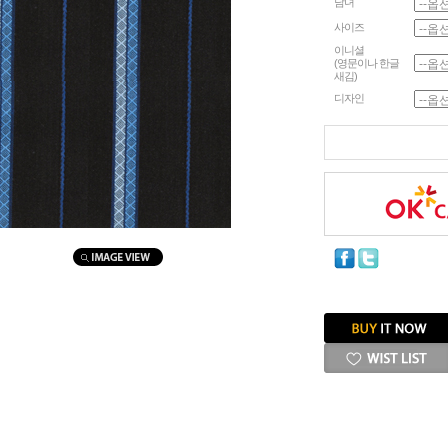
남녀
사이즈
이니셜
(영문이나 한글
새김)
디자인