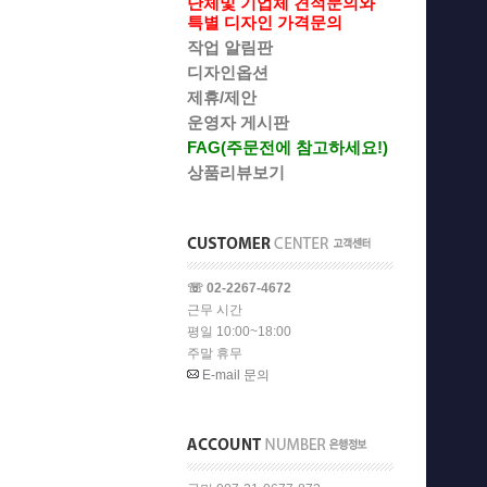
단체및 기업체 견적문의와
특별 디자인 가격문의
작업 알림판
디자인옵션
제휴/제안
운영자 게시판
FAG(주문전에 참고하세요!)
상품리뷰보기
☏ 02-2267-4672
근무 시간
평일 10:00~18:00
주말 휴무
E-mail 문의