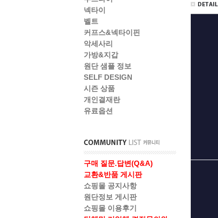
넥타이
벨트
커프스&넥타이핀
악세사리
가방&지갑
원단 샘플 정보
SELF DESIGN
시즌 상품
개인결재란
유료옵션
구매 질문.답변(Q&A)
교환&반품 게시판
쇼핑몰 공지사항
원단정보 게시판
쇼핑몰 이용후기