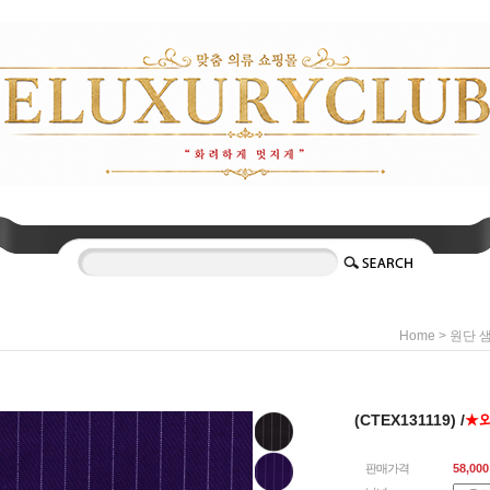
>
Home
원단 
(CTEX131119) /
★
판매가격
58,000