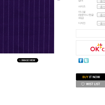
남녀
사이즈
이니셜
(영문이나 한글
새김)
디자인