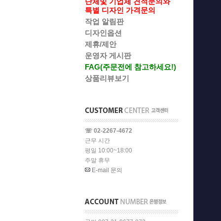
단체및 기업체 견적문의와
특별 디자인 가격문의
작업 알림판
디자인옵션
제휴/제안
운영자 게시판
FAG(주문전에 참고하세요!)
상품리뷰보기
☏ 02-2267-4672
근무 시간
평일 10:00~18:00
주말 휴무
E-mail 문의