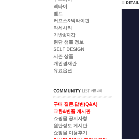
넥타이
벨트
커프스&넥타이핀
악세사리
가방&지갑
원단 샘플 정보
SELF DESIGN
시즌 상품
개인결재란
유료옵션
구매 질문.답변(Q&A)
교환&반품 게시판
쇼핑몰 공지사항
원단정보 게시판
쇼핑몰 이용후기