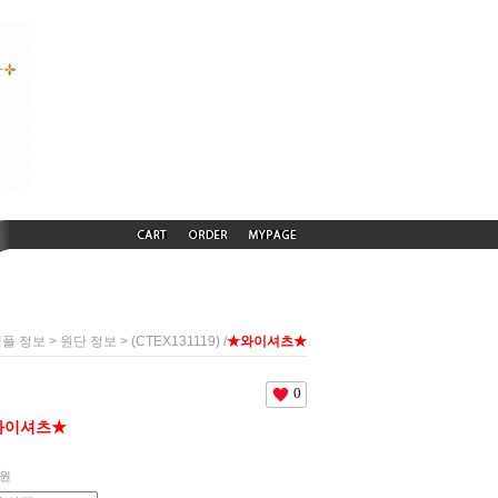
>
> (CTEX131119) /
★와이셔츠★
샘플 정보
원단 정보
0
와이셔츠★
원