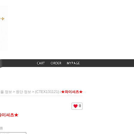
>
> (CTEX131121) /
★와이셔츠★
샘플 정보
원단 정보
0
와이셔츠★
원