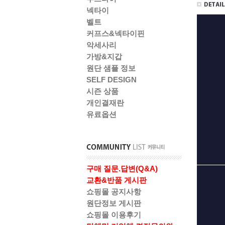
넥타이
벨트
커프스&넥타이핀
악세사리
가방&지갑
원단 샘플 정보
SELF DESIGN
시즌 상품
개인결재란
유료옵션
구매 질문.답변(Q&A)
교환&반품 게시판
쇼핑몰 공지사항
원단정보 게시판
쇼핑몰 이용후기