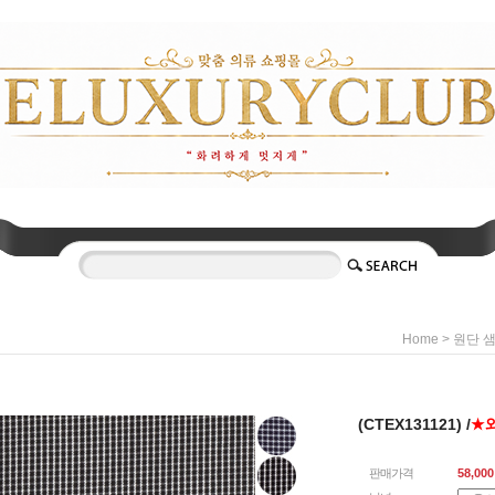
>
Home
원단 
(CTEX131121) /
★
판매가격
58,000