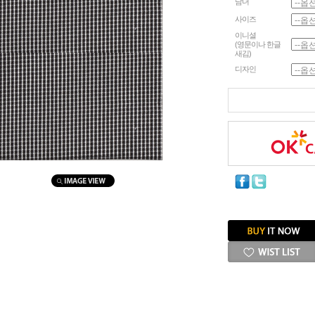
남녀
사이즈
이니셜
(영문이나 한글
새김)
디자인