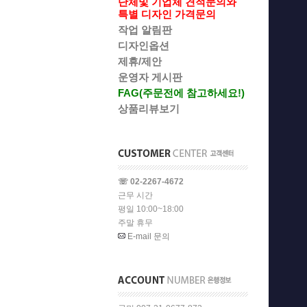
단체및 기업체 견적문의와
특별 디자인 가격문의
작업 알림판
디자인옵션
제휴/제안
운영자 게시판
FAG(주문전에 참고하세요!)
상품리뷰보기
☏ 02-2267-4672
근무 시간
평일 10:00~18:00
주말 휴무
E-mail 문의