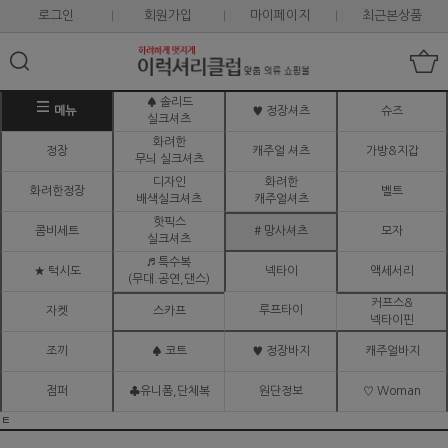
로그인
회원가입
마이페이지
최근본상품
♠ 솔리드
메뉴
♥ 정장셔츠
슈즈
실크셔츠
화려한
정장
캐주얼 셔츠
가방&지갑
무늬 실크셔츠
디자인
화려한
화려한정장
벨트
배색실크셔츠
캐주얼셔츠
핫픽스
콤비세트
# 망사셔츠
모자
실크셔츠
♬ 특수복
★ 턱시도
넥타이
액세서리
(무대.공연,댄스)
커프스&
루프타이
자켓
스카프
넥타이핀
조끼
♠ 코트
♥ 정장바지
캐주얼바지
점퍼
♣유니폼,단체복
원단정보
♡ Woman
ㅌ