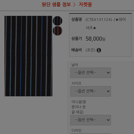
원단 샘플 정보
자켓용
상품명
(CTEX131124) /★와이
셔츠★
58,000
상품가
원
배송비
(조건)
남녀
사이즈
이니셜(영
문이나 한
글 새김)
디자인