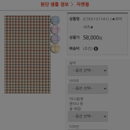
원단 샘플 정보
자켓용
상품명
(CTEX131141) /★와이
셔츠★
58,000
상품가
원
배송비
(조건)
남녀
사이즈
이니셜(영
문이나 한
글 새김)
디자인