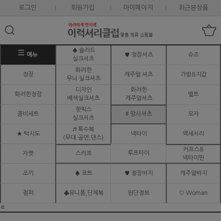
로그인
회원가입
마이페이지
최근본상품
♠ 솔리드
메뉴
♥ 정장셔츠
슈즈
실크셔츠
화려한
정장
캐주얼 셔츠
가방&지갑
무늬 실크셔츠
디자인
화려한
화려한정장
벨트
배색실크셔츠
캐주얼셔츠
핫픽스
콤비세트
# 망사셔츠
모자
실크셔츠
♬ 특수복
★ 턱시도
넥타이
액세서리
(무대.공연,댄스)
커프스&
루프타이
자켓
스카프
넥타이핀
조끼
♠ 코트
♥ 정장바지
캐주얼바지
점퍼
♣유니폼,단체복
원단정보
♡ Woman
ㅌ