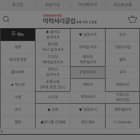
로그인
회원가입
마이페이지
최근본상품
♠ 솔리드
메뉴
♥ 정장셔츠
슈즈
실크셔츠
화려한
정장
캐주얼 셔츠
가방&지갑
무늬 실크셔츠
디자인
화려한
화려한정장
벨트
배색실크셔츠
캐주얼셔츠
핫픽스
콤비세트
# 망사셔츠
모자
실크셔츠
♬ 특수복
★ 턱시도
넥타이
액세서리
(무대.공연,댄스)
커프스&
루프타이
자켓
스카프
넥타이핀
조끼
♠ 코트
♥ 정장바지
캐주얼바지
점퍼
♣유니폼,단체복
원단정보
♡ Woman
ㅌ