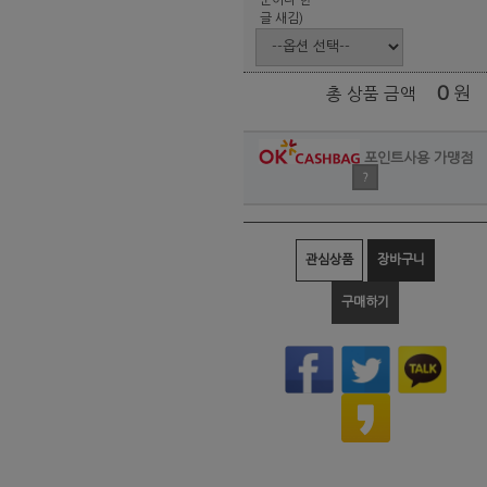
글 새김)
0
원
총 상품 금액
포인트사용 가맹점
?
관심상품
장바구니
구매하기