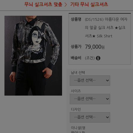
무늬 실크셔츠 맞춤
기타 무늬 실크셔츠
상품명
(DS/1526) 아름다운 여자
의 얼굴 실크 셔츠 ★실크
셔츠★ Silk Shirt
79,000
상품가
원
배송비
(조건)
남녀 선택
사이즈
디자인
이니셜(영
문이나 한