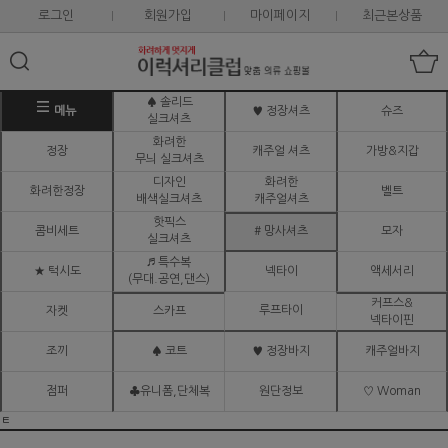
로그인
회원가입
마이페이지
최근본상품
♠ 솔리드
메뉴
♥ 정장셔츠
슈즈
실크셔츠
화려한
정장
캐주얼 셔츠
가방&지갑
무늬 실크셔츠
디자인
화려한
화려한정장
벨트
배색실크셔츠
캐주얼셔츠
핫픽스
콤비세트
# 망사셔츠
모자
실크셔츠
♬ 특수복
★ 턱시도
넥타이
액세서리
(무대.공연,댄스)
커프스&
루프타이
자켓
스카프
넥타이핀
조끼
♠ 코트
♥ 정장바지
캐주얼바지
점퍼
♣유니폼,단체복
원단정보
♡ Woman
ㅌ