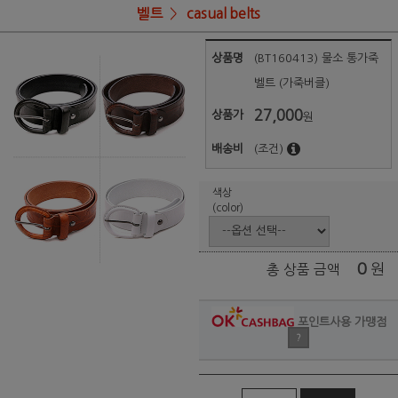
벨트
casual belts
상품명
(BT160413) 물소 통가죽
벨트 (가죽버클)
27,000
상품가
원
배송비
(조건)
색상
(color)
0
원
총 상품 금액
포인트사용 가맹점
?