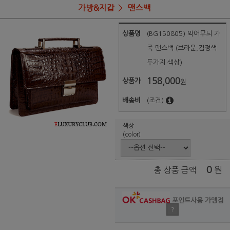
가방&지갑
맨스백
상품명
(BG150805) 악어무늬 가
죽 맨스백 (브라운,검정색
두가지 색상)
158,000
상품가
원
배송비
(조건)
색상
(color)
0
원
총 상품 금액
포인트사용 가맹점
?