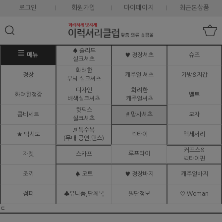
로그인
회원가입
마이페이지
최근본상품
♠ 솔리드
메뉴
♥ 정장셔츠
슈즈
실크셔츠
화려한
정장
캐주얼 셔츠
가방&지갑
무늬 실크셔츠
디자인
화려한
화려한정장
벨트
배색실크셔츠
캐주얼셔츠
핫픽스
콤비세트
# 망사셔츠
모자
실크셔츠
♬ 특수복
★ 턱시도
넥타이
액세서리
(무대.공연,댄스)
커프스&
루프타이
자켓
스카프
넥타이핀
조끼
♠ 코트
♥ 정장바지
캐주얼바지
점퍼
♣유니폼,단체복
원단정보
♡ Woman
ㅌ