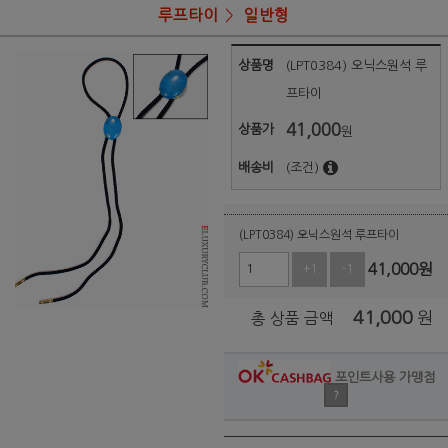
루프타이
일반형
상품명
(LPT0384) 오닉스원석 루
프타이
41,000
상품가
원
배송비
(조건)
(LPT0384) 오닉스원석 루프타이
41,000
원
+1
-1
41,000
원
총 상품 금액
포인트사용 가맹점
?