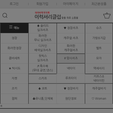
로그인
회원가입
마이페이지
최근본상품
♠ 솔리드
메뉴
♥ 정장셔츠
슈즈
실크셔츠
화려한
정장
캐주얼 셔츠
가방&지갑
무늬 실크셔츠
디자인
화려한
화려한정장
벨트
배색실크셔츠
캐주얼셔츠
핫픽스
콤비세트
# 망사셔츠
모자
실크셔츠
♬ 특수복
★ 턱시도
넥타이
액세서리
(무대.공연,댄스)
커프스&
루프타이
자켓
스카프
넥타이핀
조끼
♠ 코트
♥ 정장바지
캐주얼바지
점퍼
♣유니폼,단체복
원단정보
♡ Woman
ㅌ