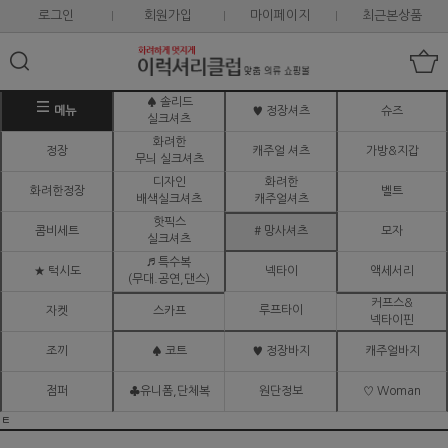
로그인
회원가입
마이페이지
최근본상품
♠ 솔리드
메뉴
♥ 정장셔츠
슈즈
실크셔츠
화려한
정장
캐주얼 셔츠
가방&지갑
무늬 실크셔츠
디자인
화려한
화려한정장
벨트
배색실크셔츠
캐주얼셔츠
핫픽스
콤비세트
# 망사셔츠
모자
실크셔츠
♬ 특수복
★ 턱시도
넥타이
액세서리
(무대.공연,댄스)
커프스&
루프타이
자켓
스카프
넥타이핀
조끼
♠ 코트
♥ 정장바지
캐주얼바지
점퍼
♣유니폼,단체복
원단정보
♡ Woman
ㅌ