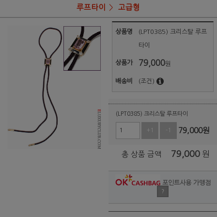
루프타이
고급형
상품명
(LPT0385) 크리스탈 루프
타이
79,000
상품가
원
배송비
(조건)
(LPT0385) 크리스탈 루프타이
79,000
원
+1
-1
79,000
원
총 상품 금액
포인트사용 가맹점
?