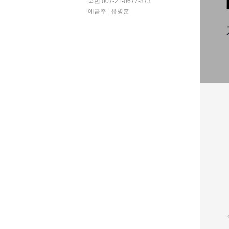
국민 007-21-0677-873
예금주 : 유병훈