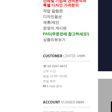
단체및 기업체 견적문의와
특별 디자인 가격문의
작업 알림판
디자인옵션
제휴/제안
운영자 게시판
FAG(주문전에 참고하세요!)
상품리뷰보기
☏ 02-2267-4672
근무 시간
평일 10:00~18:00
주말 휴무
E-mail 문의