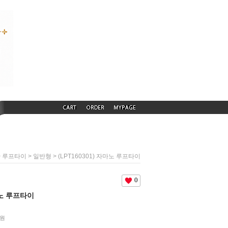
>
>
> (LPT160301) 자마노 루프타이
루프타이
일반형
0
자마노 루프타이
원