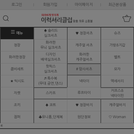
로그인
회원가입
마이페이지
최근본상품
♠ 솔리드
메뉴
♥ 정장셔츠
슈즈
실크셔츠
화려한
정장
캐주얼 셔츠
가방&지갑
무늬 실크셔츠
디자인
화려한
화려한정장
벨트
배색실크셔츠
캐주얼셔츠
핫픽스
콤비세트
# 망사셔츠
모자
실크셔츠
♬ 특수복
★ 턱시도
넥타이
액세서리
(무대.공연,댄스)
커프스&
루프타이
자켓
스카프
넥타이핀
조끼
♠ 코트
♥ 정장바지
캐주얼바지
점퍼
♣유니폼,단체복
원단정보
♡ Woman
ㅌ