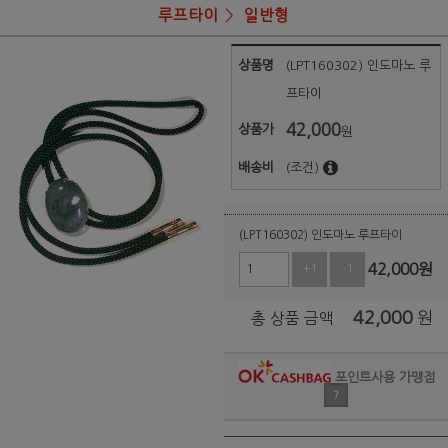
루프타이
일반형
상품명
(LPT160302) 인도마노 루
프타이
42,000
상품가
원
배송비
(조건)
(LPT160302) 인도마노 루프타이
42,000
원
+1
-1
42,000
원
총 상품 금액
포인트사용 가맹점
?