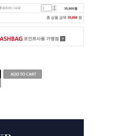
이 루프타이 /사각
39,000
원
총 상품 금액
39,000
원
포인트사용 가맹점
?