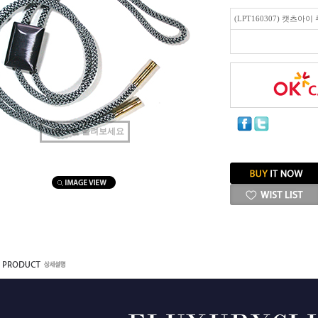
(LPT160307) 캣츠아
마우스를 올려보세요