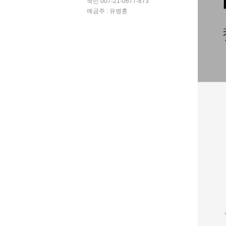
국민 007-21-0677-873
예금주 : 유병훈