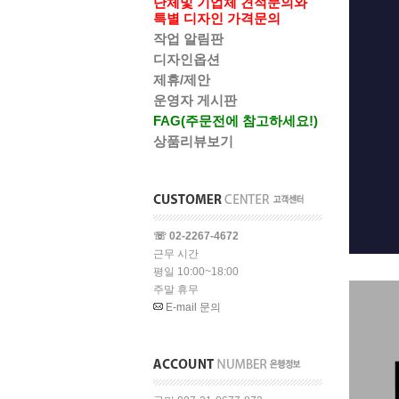
단체및 기업체 견적문의와
특별 디자인 가격문의
작업 알림판
디자인옵션
제휴/제안
운영자 게시판
FAG(주문전에 참고하세요!)
상품리뷰보기
☏ 02-2267-4672
근무 시간
평일 10:00~18:00
주말 휴무
E-mail 문의