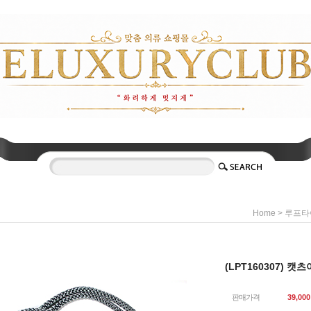
>
Home
루프타
(LPT160307) 
판매가격
39,000