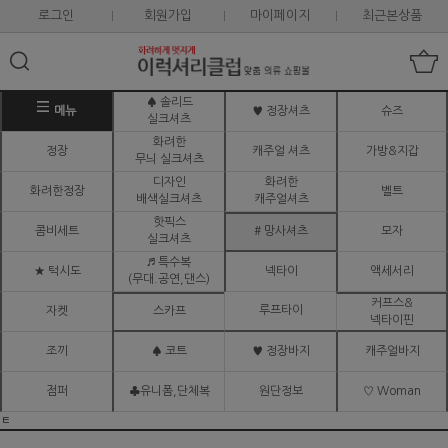
로그인
회원가입
마이페이지
최근본상품
♠ 솔리드
메뉴
♥ 정장셔츠
슈즈
실크셔츠
화려한
정장
캐주얼 셔츠
가방&지갑
무늬 실크셔츠
디자인
화려한
화려한정장
벨트
배색실크셔츠
캐주얼셔츠
핫픽스
콤비세트
# 망사셔츠
모자
실크셔츠
♬ 특수복
★ 턱시도
넥타이
액세서리
(무대.공연,댄스)
커프스&
루프타이
자켓
스카프
넥타이핀
조끼
♠ 코트
♥ 정장바지
캐주얼바지
점퍼
♣유니폼,단체복
원단정보
♡ Woman
ㅌ