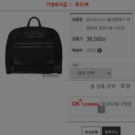
가방&지갑
토드백
상품명
(BG/0163) 출장갈때나 여
행갈때 정장가방 소프트
38,000
상품가
원
배송비
(조건)
색상
0
원
총 상품 금액
포인트사용 가맹점
?
관심상품
장바구니