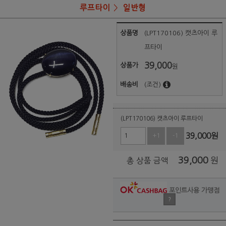
루프타이
일반형
상품명
(LPT170106) 캣츠아이 루
프타이
39,000
상품가
원
배송비
(조건)
(LPT170106) 캣츠아이 루프타이
39,000
원
+1
-1
39,000
원
총 상품 금액
포인트사용 가맹점
?