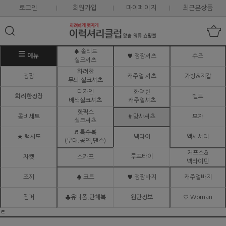
로그인
회원가입
마이페이지
최근본상품
♠ 솔리드
메뉴
♥ 정장셔츠
슈즈
실크셔츠
화려한
정장
캐주얼 셔츠
가방&지갑
무늬 실크셔츠
디자인
화려한
화려한정장
벨트
배색실크셔츠
캐주얼셔츠
핫픽스
콤비세트
# 망사셔츠
모자
실크셔츠
♬ 특수복
★ 턱시도
넥타이
액세서리
(무대.공연,댄스)
커프스&
루프타이
자켓
스카프
넥타이핀
조끼
♠ 코트
♥ 정장바지
캐주얼바지
점퍼
♣유니폼,단체복
원단정보
♡ Woman
ㅌ