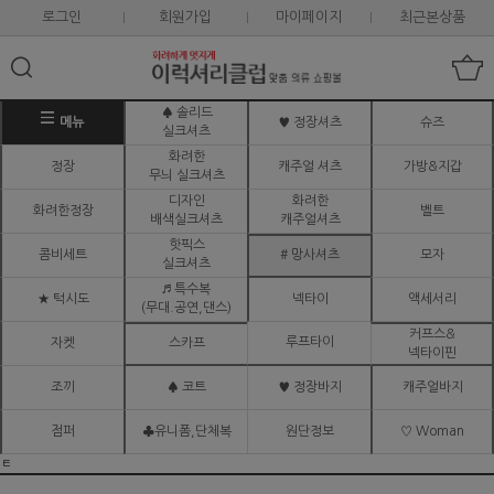
로그인
회원가입
마이페이지
최근본상품
♠ 솔리드
메뉴
♥ 정장셔츠
슈즈
실크셔츠
화려한
정장
캐주얼 셔츠
가방&지갑
무늬 실크셔츠
디자인
화려한
화려한정장
벨트
배색실크셔츠
캐주얼셔츠
핫픽스
콤비세트
# 망사셔츠
모자
실크셔츠
♬ 특수복
★ 턱시도
넥타이
액세서리
(무대.공연,댄스)
커프스&
루프타이
자켓
스카프
넥타이핀
조끼
♠ 코트
♥ 정장바지
캐주얼바지
점퍼
♣유니폼,단체복
원단정보
♡ Woman
ㅌ