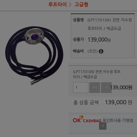
루프타이
고급형
상품명
(LPT170109) 천연 자수정
루프타이 / 백금도금
139,000
상품가
원
배송비
(조건)
(LPT170109) 천연 자수정 루프
타이 / 백금도금
139,000
원
+1
-1
139,000
원
총 상품 금액
포인트사용 가맹점
?