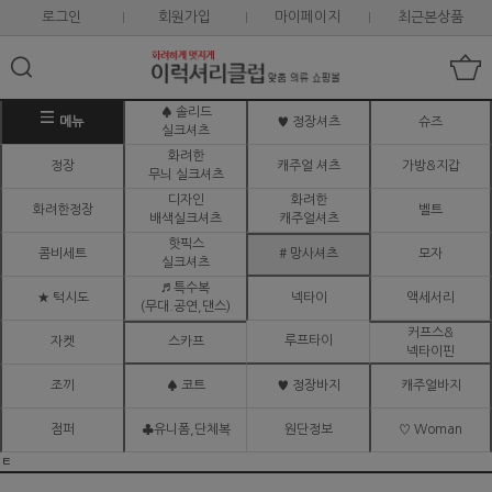
로그인
회원가입
마이페이지
최근본상품
♠ 솔리드
메뉴
♥ 정장셔츠
슈즈
실크셔츠
화려한
정장
캐주얼 셔츠
가방&지갑
무늬 실크셔츠
디자인
화려한
화려한정장
벨트
배색실크셔츠
캐주얼셔츠
핫픽스
콤비세트
# 망사셔츠
모자
실크셔츠
♬ 특수복
★ 턱시도
넥타이
액세서리
(무대.공연,댄스)
커프스&
루프타이
자켓
스카프
넥타이핀
조끼
♠ 코트
♥ 정장바지
캐주얼바지
점퍼
♣유니폼,단체복
원단정보
♡ Woman
ㅌ