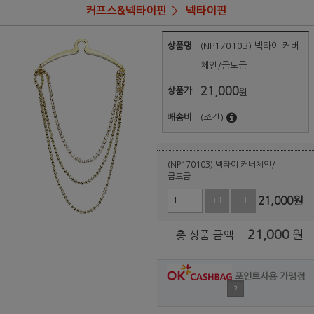
커프스&넥타이핀
넥타이핀
상품명
(NP170103) 넥타이 커버
체인/금도금
21,000
상품가
원
배송비
(조건)
(NP170103) 넥타이 커버체인/
금도금
21,000
원
+1
-1
21,000
원
총 상품 금액
포인트사용 가맹점
?