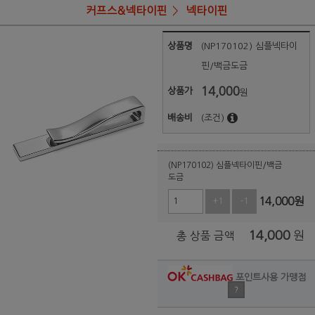
커프스&넥타이핀
넥타이핀
상품명
(NP170102) 심플넥타이
핀/백금도금
14,000
상품가
원
배송비
(조건)
(NP170102) 심플넥타이핀/백금
도금
14,000
원
+1
-1
14,000
원
총 상품 금액
포인트사용 가맹점
?