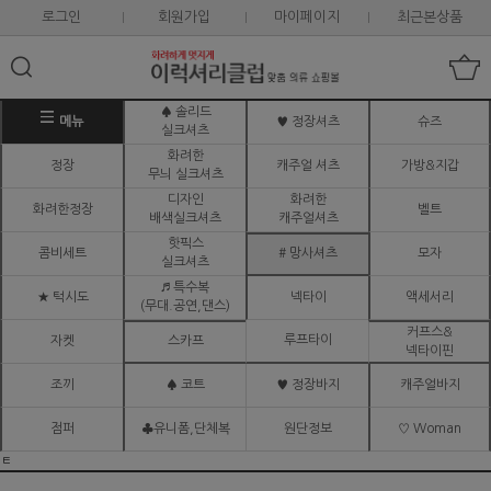
로그인
회원가입
마이페이지
최근본상품
♠ 솔리드
메뉴
♥ 정장셔츠
슈즈
실크셔츠
화려한
정장
캐주얼 셔츠
가방&지갑
무늬 실크셔츠
디자인
화려한
화려한정장
벨트
배색실크셔츠
캐주얼셔츠
핫픽스
콤비세트
# 망사셔츠
모자
실크셔츠
♬ 특수복
★ 턱시도
넥타이
액세서리
(무대.공연,댄스)
커프스&
루프타이
자켓
스카프
넥타이핀
조끼
♠ 코트
♥ 정장바지
캐주얼바지
점퍼
♣유니폼,단체복
원단정보
♡ Woman
ㅌ