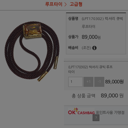
루프타이
고급형
상품명
(LPT170302) 럭셔리 큐빅
루프타이
89,000
상품가
원
배송비
(조건)
(LPT170302) 럭셔리 큐빅 루프
타이
89,000
원
+1
-1
89,000
원
총 상품 금액
포인트사용 가맹점
?