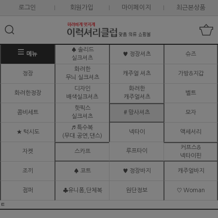
로그인
회원가입
마이페이지
최근본상품
♠ 솔리드
메뉴
♥ 정장셔츠
슈즈
실크셔츠
화려한
정장
캐주얼 셔츠
가방&지갑
무늬 실크셔츠
디자인
화려한
화려한정장
벨트
배색실크셔츠
캐주얼셔츠
핫픽스
콤비세트
# 망사셔츠
모자
실크셔츠
♬ 특수복
★ 턱시도
넥타이
액세서리
(무대.공연,댄스)
커프스&
루프타이
자켓
스카프
넥타이핀
조끼
♠ 코트
♥ 정장바지
캐주얼바지
점퍼
♣유니폼,단체복
원단정보
♡ Woman
ㅌ