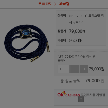
루프타이
고급형
상품명
(LPT170401) 크리스탈 장
식 루프타이
79,000
상품가
원
배송비
(조건)
(LPT170401) 크리스탈 장식 루
프타이
79,000
원
+1
-1
79,000
원
총 상품 금액
포인트사용 가맹점
?