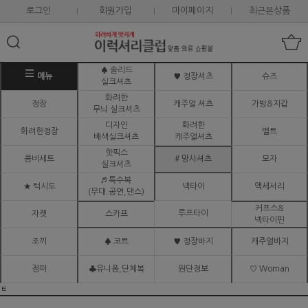
로그인
회원가입
마이페이지
최근본상품
♠ 솔리드
메뉴
♥ 정장셔츠
슈즈
실크셔츠
화려한
정장
캐주얼 셔츠
가방&지갑
무늬 실크셔츠
디자인
화려한
화려한정장
벨트
배색실크셔츠
캐주얼셔츠
핫픽스
콤비세트
# 망사셔츠
모자
실크셔츠
♬ 특수복
★ 턱시도
넥타이
액세서리
(무대.공연,댄스)
커프스&
루프타이
자켓
스카프
넥타이핀
조끼
♠ 코트
♥ 정장바지
캐주얼바지
점퍼
♣유니폼,단체복
원단정보
♡ Woman
ㅌ