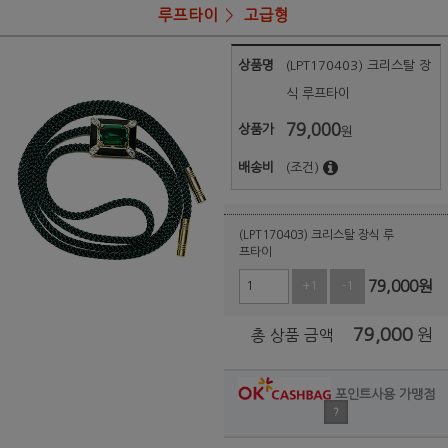
루프타이
고급형
상품명
(LPT170403) 크리스탈 장
식 루프타이
79,000
상품가
원
배송비
(조건)
(LPT170403) 크리스탈 장식 루
프타이
79,000
원
+1
-1
79,000
원
총 상품 금액
포인트사용 가맹점
?