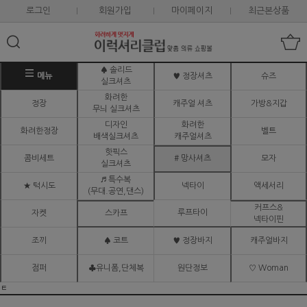
로그인
회원가입
마이페이지
최근본상품
♠ 솔리드
메뉴
♥ 정장셔츠
슈즈
실크셔츠
화려한
정장
캐주얼 셔츠
가방&지갑
무늬 실크셔츠
디자인
화려한
화려한정장
벨트
배색실크셔츠
캐주얼셔츠
핫픽스
콤비세트
# 망사셔츠
모자
실크셔츠
♬ 특수복
★ 턱시도
넥타이
액세서리
(무대.공연,댄스)
커프스&
루프타이
자켓
스카프
넥타이핀
조끼
♠ 코트
♥ 정장바지
캐주얼바지
점퍼
♣유니폼,단체복
원단정보
♡ Woman
ㅌ