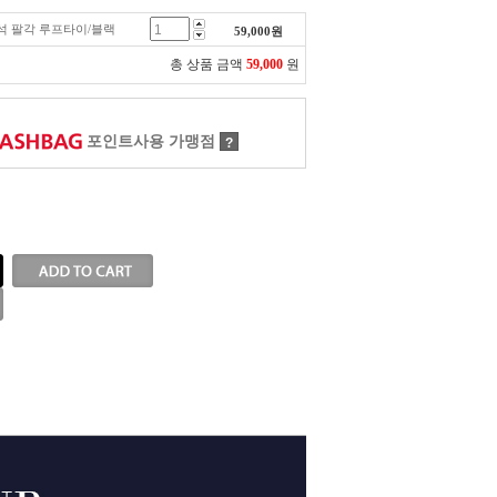
 원석 팔각 루프타이/블랙
59,000
원
총 상품 금액
59,000
원
포인트사용 가맹점
?