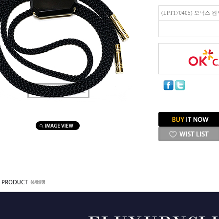
(LPT170405) 오닉스
마우스를 올려보세요