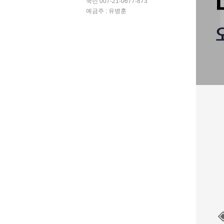
국민 007-21-0677-873
예금주 : 유병훈