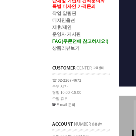
단체및 기업체 견적문의와
특별 디자인 가격문의
작업 알림판
디자인옵션
제휴/제안
운영자 게시판
FAG(주문전에 참고하세요!)
상품리뷰보기
☏ 02-2267-4672
근무 시간
평일 10:00~18:00
주말 휴무
E-mail 문의