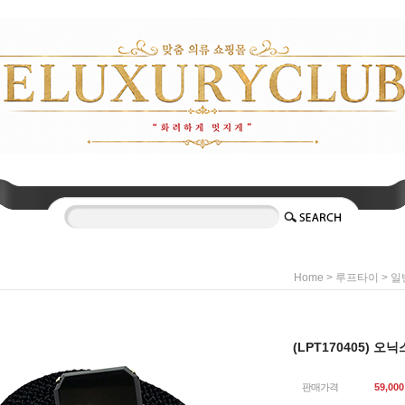
>
>
Home
루프타이
일
(LPT170405) 
판매가격
59,000