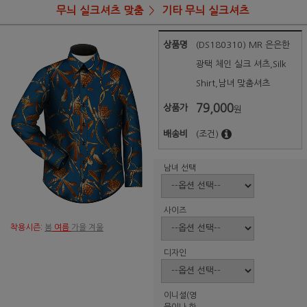
무늬 실크셔츠 맞춤
기타 무늬 실크셔츠
상품명
(DS180310) MR 은은한
광택 체인 실크 셔츠,Silk
Shirt,남녀 맞춤셔츠
79,000
상품가
원
배송비
(조건)
남녀 선택
사이즈
착용시즌:
봄
여름
가을 겨울
디자인
이니셜(영
문이나 한