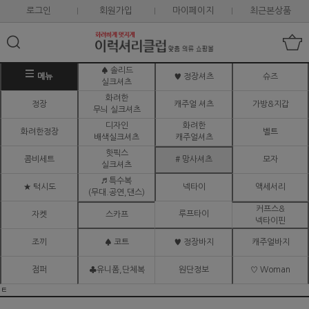
로그인
회원가입
마이페이지
최근본상품
♠ 솔리드
메뉴
♥ 정장셔츠
슈즈
실크셔츠
화려한
정장
캐주얼 셔츠
가방&지갑
무늬 실크셔츠
디자인
화려한
화려한정장
벨트
배색실크셔츠
캐주얼셔츠
핫픽스
콤비세트
# 망사셔츠
모자
실크셔츠
♬ 특수복
★ 턱시도
넥타이
액세서리
(무대.공연,댄스)
커프스&
루프타이
자켓
스카프
넥타이핀
조끼
♠ 코트
♥ 정장바지
캐주얼바지
점퍼
♣유니폼,단체복
원단정보
♡ Woman
ㅌ