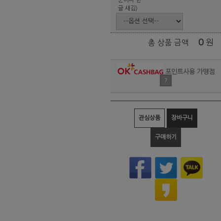
글 새김)
0
원
총 상품 금액
포인트사용 가맹점
?
관심상품
장바구니
구매하기