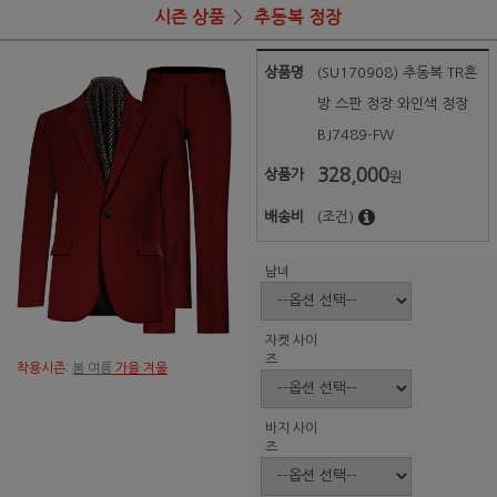
시즌 상품
추동복 정장
상품명
(SU170908) 추동복 TR혼
방 스판 정장 와인색 정장
BJ7489-FW
328,000
상품가
원
배송비
(조건)
남녀
자켓 사이
즈
착용시즌:
봄 여름
가을 겨울
바지 사이
즈