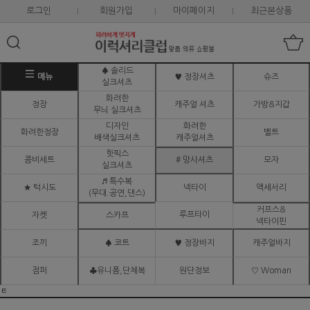
로그인
회원가입
마이페이지
최근본상품
♠ 솔리드
메뉴
♥ 정장셔츠
슈즈
실크셔츠
화려한
정장
캐주얼 셔츠
가방&지갑
무늬 실크셔츠
디자인
화려한
화려한정장
벨트
배색실크셔츠
캐주얼셔츠
핫픽스
콤비세트
# 망사셔츠
모자
실크셔츠
♬ 특수복
★ 턱시도
넥타이
액세서리
(무대.공연,댄스)
커프스&
루프타이
자켓
스카프
넥타이핀
조끼
♠ 코트
♥ 정장바지
캐주얼바지
점퍼
♣유니폼,단체복
원단정보
♡ Woman
ㅌ