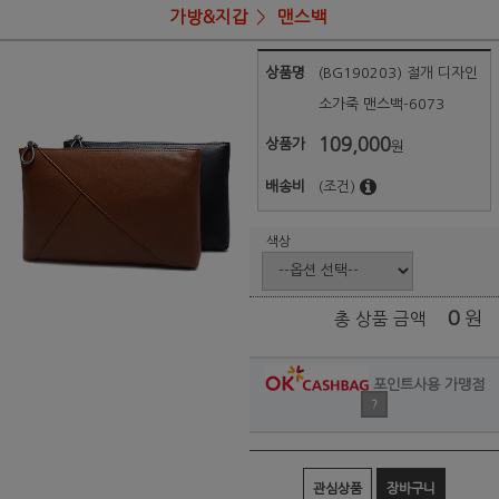
가방&지갑
맨스백
상품명
(BG190203) 절개 디자인
소가죽 맨스백-6073
109,000
상품가
원
배송비
(조건)
색상
0
원
총 상품 금액
포인트사용 가맹점
?
관심상품
장바구니