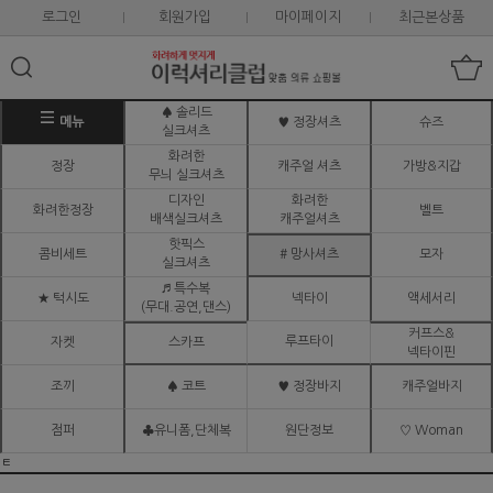
로그인
회원가입
마이페이지
최근본상품
♠ 솔리드
메뉴
♥ 정장셔츠
슈즈
실크셔츠
화려한
정장
캐주얼 셔츠
가방&지갑
무늬 실크셔츠
디자인
화려한
화려한정장
벨트
배색실크셔츠
캐주얼셔츠
핫픽스
콤비세트
# 망사셔츠
모자
실크셔츠
♬ 특수복
★ 턱시도
넥타이
액세서리
(무대.공연,댄스)
커프스&
루프타이
자켓
스카프
넥타이핀
조끼
♠ 코트
♥ 정장바지
캐주얼바지
점퍼
♣유니폼,단체복
원단정보
♡ Woman
ㅌ