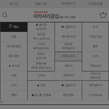
로그인
회원가입
마이페이지
최근본상품
♠ 솔리드
메뉴
♥ 정장셔츠
슈즈
실크셔츠
화려한
정장
캐주얼 셔츠
가방&지갑
무늬 실크셔츠
디자인
화려한
화려한정장
벨트
배색실크셔츠
캐주얼셔츠
핫픽스
콤비세트
# 망사셔츠
모자
실크셔츠
♬ 특수복
★ 턱시도
넥타이
액세서리
(무대.공연,댄스)
커프스&
루프타이
자켓
스카프
넥타이핀
조끼
♠ 코트
♥ 정장바지
캐주얼바지
점퍼
♣유니폼,단체복
원단정보
♡ Woman
ㅌ