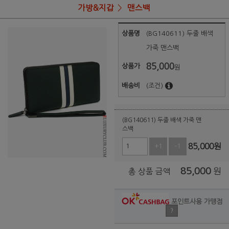
가방&지갑
맨스백
상품명
(BG140611) 두줄 배색
가죽 맨스백
85,000
상품가
원
배송비
(조건)
(BG140611) 두줄 배색 가죽 맨
스백
85,000
원
+1
-1
85,000
원
총 상품 금액
포인트사용 가맹점
?