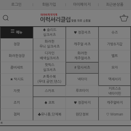
로그인
회원가입
마이페이지
최근본상품
♠ 솔리드
메뉴
♥ 정장셔츠
슈즈
실크셔츠
화려한
정장
캐주얼 셔츠
가방&지갑
무늬 실크셔츠
디자인
화려한
화려한정장
벨트
배색실크셔츠
캐주얼셔츠
핫픽스
콤비세트
# 망사셔츠
모자
실크셔츠
♬ 특수복
★ 턱시도
넥타이
액세서리
(무대.공연,댄스)
커프스&
루프타이
자켓
스카프
넥타이핀
조끼
♠ 코트
♥ 정장바지
캐주얼바지
점퍼
♣유니폼,단체복
원단정보
♡ Woman
ㅌ