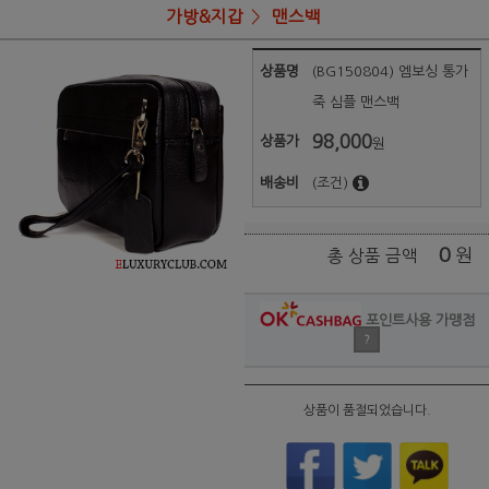
가방&지갑
맨스백
상품명
(BG150804) 엠보싱 통가
죽 심플 맨스백
98,000
상품가
원
배송비
(조건)
0
원
총 상품 금액
포인트사용 가맹점
?
상품이 품절되었습니다.