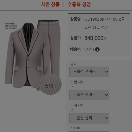
시즌 상품
추동복 정장
상품명
(SU190209) 면100 8골
골덴 싱글 정장
348,000
상품가
원
배송비
(조건)
남녀
자켓 사이
즈
바지 사이
즈
디자인