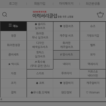
로그인
회원가입
마이페이지
최근본상품
♠ 솔리드
메뉴
♥ 정장셔츠
슈즈
실크셔츠
화려한
정장
캐주얼 셔츠
가방&지갑
무늬 실크셔츠
디자인
화려한
화려한정장
벨트
배색실크셔츠
캐주얼셔츠
핫픽스
콤비세트
# 망사셔츠
모자
실크셔츠
♬ 특수복
★ 턱시도
넥타이
액세서리
(무대.공연,댄스)
커프스&
루프타이
자켓
스카프
넥타이핀
조끼
♠ 코트
♥ 정장바지
캐주얼바지
점퍼
♣유니폼,단체복
원단정보
♡ Woman
ㅌ