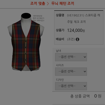
조끼 맞춤
무늬 패턴 조끼
상품명
(VE190231) 스포티즘 캐
주얼 체크 조끼
124,000
상품가
원
배송비
(조건)
남녀
사이즈
디자인
0
원
총 상품 금액