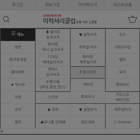
로그인
회원가입
마이페이지
최근본상품
♠ 솔리드
메뉴
♥ 정장셔츠
슈즈
실크셔츠
화려한
정장
캐주얼 셔츠
가방&지갑
무늬 실크셔츠
디자인
화려한
화려한정장
벨트
배색실크셔츠
캐주얼셔츠
핫픽스
콤비세트
# 망사셔츠
모자
실크셔츠
♬ 특수복
★ 턱시도
넥타이
액세서리
(무대.공연,댄스)
커프스&
루프타이
자켓
스카프
넥타이핀
조끼
♠ 코트
♥ 정장바지
캐주얼바지
점퍼
♣유니폼,단체복
원단정보
♡ Woman
ㅌ