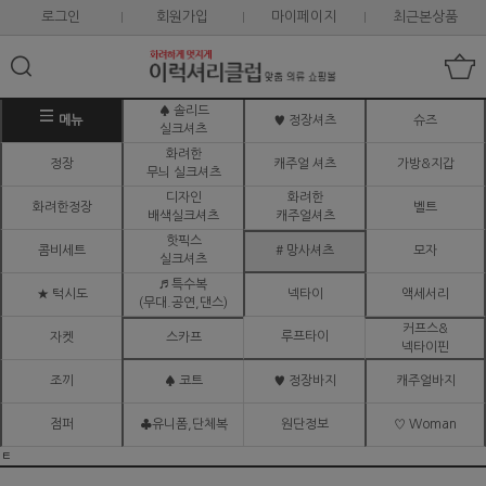
로그인
회원가입
마이페이지
최근본상품
♠ 솔리드
메뉴
♥ 정장셔츠
슈즈
실크셔츠
화려한
정장
캐주얼 셔츠
가방&지갑
무늬 실크셔츠
디자인
화려한
화려한정장
벨트
배색실크셔츠
캐주얼셔츠
핫픽스
콤비세트
# 망사셔츠
모자
실크셔츠
♬ 특수복
★ 턱시도
넥타이
액세서리
(무대.공연,댄스)
커프스&
루프타이
자켓
스카프
넥타이핀
조끼
♠ 코트
♥ 정장바지
캐주얼바지
점퍼
♣유니폼,단체복
원단정보
♡ Woman
ㅌ