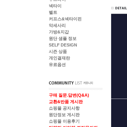
넥타이
벨트
커프스&넥타이핀
악세사리
가방&지갑
원단 샘플 정보
SELF DESIGN
시즌 상품
개인결재란
유료옵션
구매 질문.답변(Q&A)
교환&반품 게시판
쇼핑몰 공지사항
원단정보 게시판
쇼핑몰 이용후기