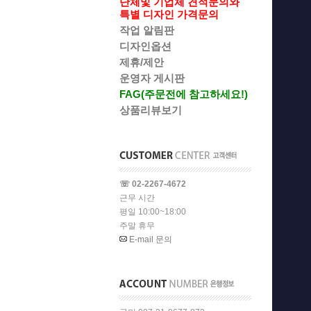
단체및 기업체 견적문의와
특별 디자인 가격문의
작업 알림판
디자인옵션
제휴/제안
운영자 게시판
FAG(주문전에 참고하세요!)
상품리뷰보기
☏ 02-2267-4672
근무 시간
평일 10:00~18:00
주말 휴무
E-mail 문의