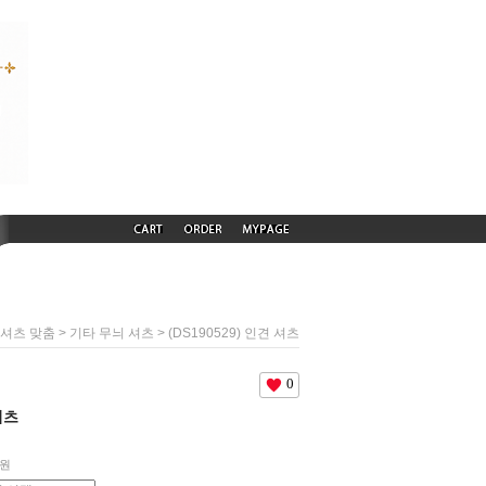
>
> (DS190529) 인견 셔츠
셔츠 맞춤
기타 무늬 셔츠
0
셔츠
원