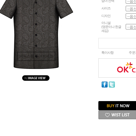
남녀 선택
사이즈
디자인
이니셜
(영문이나 한글
새김)
특이사항
주문
마우스를 올려보세요